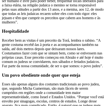
ser humano é livre para poder beber, frequentar locais liberados para
a faixa etária, na religião judaica o menino se torna responsável
pelas suas atitudes a partir dos 13 anos, e a menina, aos 12, de modo
que todas as leis judaicas recaem sobre eles com todo rigor: eles
jejuam e têm que cumprir os preceitos que cabem aos homens e às
mulheres”.
Hospitalidade
Receber bem as visitas é um preceito da Torá, lembra o rabino. “A
gente costuma recebê-las à porta e as acompanhamos também na
saída, até dois metros depois que deixaram nossos lares.
Costumamos fazer com que se sintam bem, como se estivessem nas
próprias casas. Esse preceito começou em Abraão e até hoje é muito
comum os judeus se convidarem, nos sábados e feriados judaicos.
Faz parte da nossa comunidade, de ser o que somos: o povo judeu”.
Um povo obediente onde quer que esteja
Esses são apenas alguns dos costumes tradicionais ao povo judeu,
que, segundo Micha Gamerman, são mais fáceis de serem
cumpridos em regiões onde a comunidade tem maior
representatividade, como Israel e Estados Unidos. “Porque você está
envolto por sinagogas, escolas, centros de estudos. Longe desse
aparato, fica mais complicado. Então, é natural que os judeus mais