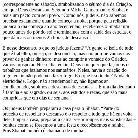
(correspondente ao sábado), simbolizando o sétimo dia da Criação,
em que Deus descansou. Segundo Micha Gamerman, o Shabat é
mais um pacto com seu povo. “Como nós, judeus, não sabemos
precisar exatamente quando começa a noite, porque pela religião
judaica o dia começa ao anoitecer, então, recebemos o Shabat um
pouco antes do pôr do sol e terminamos com a saída das estrelas, o
que dá mais ou menos 25 horas de descanso”.
E nesse descanso, o que os judeus fazem? “A gente se isola de tudo
que é trabalho, ou seja, se desconecta, mas não porque vamos nos
privar de ganhar dinheiro, mas ao cumprir a vontade do Criador,
vamos prosperar. Nesse dia, então, Deus não quer que façamos os
trabalhos que fazíamos nos santuários. Neles, havia a criação do
fogo, então não podemos fazer fogo. E o que isso inclui? Nada de
eletricidade. Logo, não acendemos luz, não ligamos ar-
condicionado, subimos e descemos de escadas… É um dia dedicado
à família e ao sagrado, ou seja, aos estudos e rezas, que são mais
compridas que em dias de semana”.
Os judeus também preparam a casa para o Shabat. “Parte do
preceito de respeitar o descanso é o respeito a tudo que há em volta
dele: limpar a casa, preparar a cama, vestir roupas mais sofisticadas e
bonitas como se fôssemos a uma festa e recebêssemos a rainha.
Pois Shabat também é chamado de rainha”.