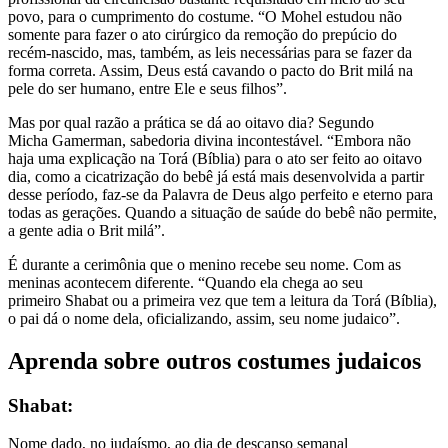
povo, para o cumprimento do costume. “O Mohel estudou não
somente para fazer o ato cirúrgico da remoção do prepúcio do
recém-nascido, mas, também, as leis necessárias para se fazer da
forma correta. Assim, Deus está cavando o pacto do Brit milá na
pele do ser humano, entre Ele e seus filhos”.
Mas por qual razão a prática se dá ao oitavo dia? Segundo
Micha Gamerman, sabedoria divina incontestável. “Embora não
haja uma explicação na Torá (Bíblia) para o ato ser feito ao oitavo
dia, como a cicatrização do bebê já está mais desenvolvida a partir
desse período, faz-se da Palavra de Deus algo perfeito e eterno para
todas as gerações. Quando a situação de saúde do bebê não permite,
a gente adia o Brit milá”.
É durante a cerimônia que o menino recebe seu nome. Com as
meninas acontecem diferente. “Quando ela chega ao seu
primeiro Shabat ou a primeira vez que tem a leitura da Torá (Bíblia),
o pai dá o nome dela, oficializando, assim, seu nome judaico”.
Aprenda sobre outros costumes judaicos
Shabat:
Nome dado, no judaísmo, ao dia de descanso semanal