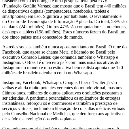
brasileira com a tecnologia é uma pesquisa feita pela FGV
(Fundação Getúlio Vargas) que mostra que o Brasil tem 440 milhões
de dispositivos digitais (computadores, notebooks, tablets e
smartphones) em uso. Significa 2 por habitante. O levantamento é
do Centro de Tecnologia de Informação Aplicada. Do total, 53% são
celulares (242 milhões). Outros 47% são computadores – notebooks,
desktops e tablets (198 milhões). Estes números fazem do Brasil um
dos cinco países mais conectados do mundo.
As redes sociais também nunca apostaram tanto no Brasil. O time do
Facebook, que agora se chama Meta, é liderado no Brasil pelo
executivo Conrado Leister, que comanda também o Whatsapp e
Instagram. O Brasil é o terceiro país com mais usuários ativos do
Instagram no mundo e uma estimativa bem realista aponta que 120
milhões de brasileiros tenham conta no Whatsapp.
Instagram, Facebook, Whatsapp, Google, Uber e Twitter já são
velhas e ainda muito potentes vertentes do mundo virtual, mas nos
últimos anos, milhares de outros aplicativos e soluções passaram a
ser aderidas. A pandemia potencializou os aplicativos de entregas
instantâneas, reforçou os e-commerces e também a prestação de
serviços virtuais, incluindo a liberação de consultas médicas virtuais
pelo Conselho Nacional de Medicina, que deu força aos aplicativos
de saúde e a evolução dos velhos planos.
O mundo empresarial também ganhou muito com este avanço. A