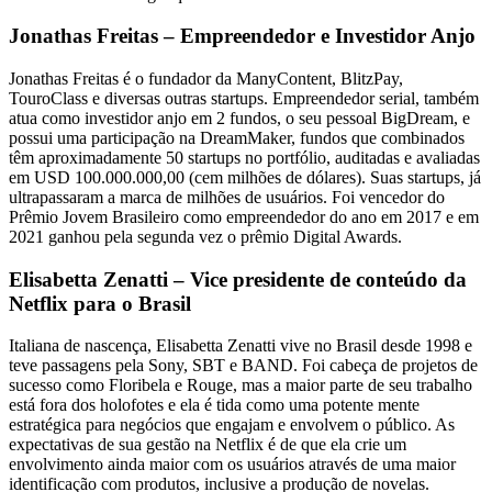
Jonathas Freitas – Empreendedor e Investidor Anjo
Jonathas Freitas é o fundador da ManyContent, BlitzPay,
TouroClass e diversas outras startups. Empreendedor serial, também
atua como investidor anjo em 2 fundos, o seu pessoal BigDream, e
possui uma participação na DreamMaker, fundos que combinados
têm aproximadamente 50 startups no portfólio, auditadas e avaliadas
em USD 100.000.000,00 (cem milhões de dólares). Suas startups, já
ultrapassaram a marca de milhões de usuários. Foi vencedor do
Prêmio Jovem Brasileiro como empreendedor do ano em 2017 e em
2021 ganhou pela segunda vez o prêmio Digital Awards.
Elisabetta Zenatti – Vice presidente de conteúdo da
Netflix para o Brasil
Italiana de nascença, Elisabetta Zenatti vive no Brasil desde 1998 e
teve passagens pela Sony, SBT e BAND. Foi cabeça de projetos de
sucesso como Floribela e Rouge, mas a maior parte de seu trabalho
está fora dos holofotes e ela é tida como uma potente mente
estratégica para negócios que engajam e envolvem o público. As
expectativas de sua gestão na Netflix é de que ela crie um
envolvimento ainda maior com os usuários através de uma maior
identificação com produtos, inclusive a produção de novelas.