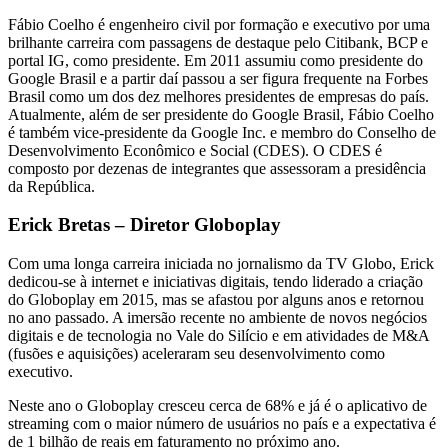
Fábio Coelho é engenheiro civil por formação e executivo por uma
brilhante carreira com passagens de destaque pelo Citibank, BCP e
portal IG, como presidente. Em 2011 assumiu como presidente do
Google Brasil e a partir daí passou a ser figura frequente na Forbes
Brasil como um dos dez melhores presidentes de empresas do país.
Atualmente, além de ser presidente do Google Brasil, Fábio Coelho
é também vice-presidente da Google Inc. e membro do Conselho de
Desenvolvimento Econômico e Social (CDES). O CDES é
composto por dezenas de integrantes que assessoram a presidência
da República.
Erick Bretas – Diretor Globoplay
Com uma longa carreira iniciada no jornalismo da TV Globo, Erick
dedicou-se à internet e iniciativas digitais, tendo liderado a criação
do Globoplay em 2015, mas se afastou por alguns anos e retornou
no ano passado. A imersão recente no ambiente de novos negócios
digitais e de tecnologia no Vale do Silício e em atividades de M&A
(fusões e aquisições) aceleraram seu desenvolvimento como
executivo.
Neste ano o Globoplay cresceu cerca de 68% e já é o aplicativo de
streaming com o maior número de usuários no país e a expectativa é
de 1 bilhão de reais em faturamento no próximo ano.