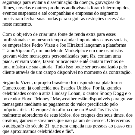
segurança para evitar a disseminação da doença, gravações de
filmes, novelas e outros produtos audiovisuais foram interrompidos,
eventos suspensos e até companhias e empresas do segmento
precisaram fechar suas portas para seguir as restrições necessárias
neste momento.
Com o objetivo de criar uma fonte de renda extra para esses
profissionais e ao mesmo tempo ajudar importantes causas sociais,
os empresários Pedro Vizeu e Joe Hirakuri lançaram a plataforma
“TamoVip.com”, um modelo de Marketplace em que os artistas
gravam vídeo mensagens personalizadas para fãs, contam uma
piada, enviam votos, fazem brincadeiras e até cantam trechos de
uma música de sua autoria. Tudo isso pode ser personalizado pelo
cliente através de um campo disponível no momento da contratação.
Segundo Vizeu, o projeto brasileiro foi inspirado na plataforma
Cameo.com, já conhecida nos Estados Unidos. Por lá, grandes
celebridades como a atriz Lindsay Lohan, o cantor Snoop Dogg e o
boxeador Floyd “Money” Mayweather estão disponíveis para gravar
mensagens mediante ao pagamento do valor precificado pelo
próprio artista. O empresário afirma que no Brasil “os fãs são
realmente adoradores de seus ídolos, dos craques dos seus times, dos
creators, gamers e streamers que não param de crescer. Oferecemos
o autógrafo do século 21, que gera empatia nas pessoas ao passo em
que aproximamos celebridades e fãs”.