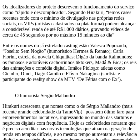
Os idealizadores do projeto descrevem o funcionamento do serviço
como “rápido e descomplicado”. Segundo Hirakuri, “temos cases
recentes onde com o mínimo de divulgação nas próprias redes
sociais, os VIPs (artistas cadastrados na plataforma) podem alcançar
a considerável renda de até R$1.000 diários, gravando vídeos de
cerca de 45 segundos por no máximo 15 minutos ao dia”.
Entre os nomes do já estrelado casting estão Valesca Popozuda;
“Joselito Sem Noção” (humorístico Hermes & Renato); Carla
Fiorini, estrela da novela Chiquititas; Digão da banda Raimundos;
os famosos e adoráveis cachorrinhos tiktokers, Madá & Bica; os reis
das animações e comédia digital, Irmãos Piologo; atletas como
Cicinho, Dinei, Tiago Camilo e Flávio Nakagima (surfista e
participante do reality show da MTV ‘De Férias com o Ex’).
O humorista Sergio Mallandro
Hirakuri acrescenta que nomes como o de Sérgio Mallandro (mais
recente grande celebridade da TamoVip) “possuem ótimo faro para
empreendimentos lucrativos, ingressando no mundo das startups e
negócios digitais com frequência. Hoje as celebridades notaram que
é preciso acreditar nas novas tecnologias que atuam na geração de
renda em tempos difíceis, e ao mesmo tempo aumentam a relevância
digital num cenário de pouco movimento nas ativações presenciais