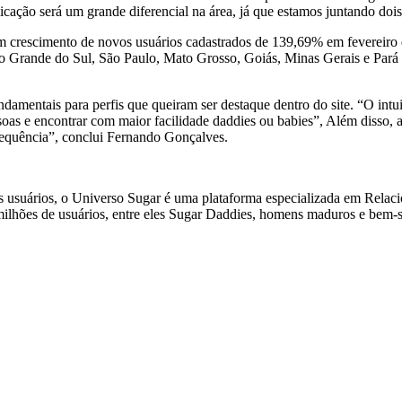
icação será um grande diferencial na área, já que estamos juntando dois 
m crescimento de novos usuários cadastrados de 139,69% em fevereiro
Rio Grande do Sul, São Paulo, Mato Grosso, Goiás, Minas Gerais e Pará 
amentais para perfis que queiram ser destaque dentro do site. “O intuito
as e encontrar com maior facilidade daddies ou babies”, Além disso, a f
requência”, conclui Fernando Gonçalves.
 usuários, o Universo Sugar é uma plataforma especializada em Rela
ilhões de usuários, entre eles Sugar Daddies, homens maduros e bem-s