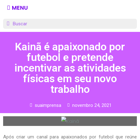
MENU
Kainã é apaixonado por
futebol e pretende
incentivar as atividades
físicas em seu novo
trabalho
suaimprensa
novembro 24, 2021
Após criar um canal para apaixonados por futebol que reúne