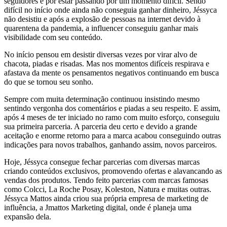
seguidores e por estar passando por um momento difícil. Sendo
difícil no início onde ainda não conseguia ganhar dinheiro, Jéssyca
não desistiu e após a explosão de pessoas na internet devido à
quarentena da pandemia, a influencer conseguiu ganhar mais
visibilidade com seu conteúdo.
No início pensou em desistir diversas vezes por virar alvo de
chacota, piadas e risadas. Mas nos momentos difíceis respirava e
afastava da mente os pensamentos negativos continuando em busca
do que se tornou seu sonho.
Sempre com muita determinação continuou insistindo mesmo
sentindo vergonha dos comentários e piadas a seu respeito. E assim,
após 4 meses de ter iniciado no ramo com muito esforço, conseguiu
sua primeira parceria. A parceria deu certo e devido a grande
aceitação e enorme retorno para a marca acabou conseguindo outras
indicações para novos trabalhos, ganhando assim, novos parceiros.
Hoje, Jéssyca consegue fechar parcerias com diversas marcas
criando conteúdos exclusivos, promovendo ofertas e alavancando as
vendas dos produtos. Tendo feito parcerias com marcas famosas
como Colcci, La Roche Posay, Koleston, Natura e muitas outras.
Jéssyca Mattos ainda criou sua própria empresa de marketing de
influência, a Jmattos Marketing digital, onde é planeja uma
expansão dela.