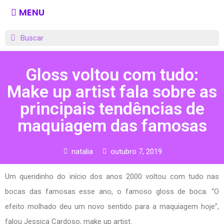
MENU
Gloss voltou com tudo:
Make up artist fala sobre as
principais tendências de
maquiagem das famosas
natalia
outubro 7, 2019
Um queridinho do início dos anos 2000 voltou com tudo nas
bocas das famosas esse ano, o famoso gloss de boca. “O
efeito molhado deu um novo sentido para a maquiagem hoje”,
falou Jessica Cardoso, make up artist.