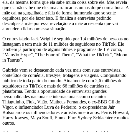
ela, da mesma forma que ela sabe muita coisa sobre ele. Mas revela
que ela não sabe que ele ama arrancar as unhas do pé com a boca. A
mãe cai na gargalhada e fala de forma humorada que se sente
orgulhosa por ele fazer isso. E finaliza a entrevista pedindo
desculpas à mãe por essa revelação e a mãe acrescenta que vai
aprender a lidar com essa situação.
O entrevistado Jack Wright é seguido por 1,4 milhões de pessoas no
Instagram e tem mais de 11 milhões de seguidores no TikTok. Ele
também já participou de alguns filmes e programas de TV como,
“Mansão Hype”, “The Four of Them”, “What the TikTok”, “Moon
in Taurus”.
Gabriela vem se destacando cada vez mais com suas entrevistas,
conteúdos de comédia, lifestyle, trolagens e viagens. Conquistando
público de toda parte do mundo. Atualmente com 2,6 milhões de
seguidores no TikTok e mais de 66 milhões de curtidas na
plataforma. Tendo a oportunidade de entrevistar grandes
personalidades nacionais e internacionais como o cantor
Thiaguinho, Fiuk, Vitão, Matheus Fernandes, o ex-BBB Gil do
Vigor, o influenciador Luva de Pedreiro, o ex-presidente Jair
Bolsonaro e os influenciadores e artistas americanos, Perris Howard,
Harry Jowsey, Maya Soufi, Emma Furr, Sydney Schlachter e muitos
outros.