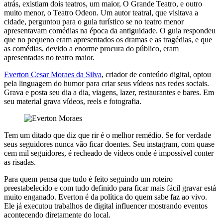
atrás, existiam dois teatros, um maior, O Grande Teatro, e outro
muito menor, o Teatro Odeon. Um autor teatral, que visitava a
cidade, perguntou para o guia turístico se no teatro menor
apresentavam comédias na época da antiguidade. O guia respondeu
que no pequeno eram apresentados os dramas e as tragédias, e que
as comédias, devido a enorme procura do público, eram
apresentadas no teatro maior.
Everton Cesar Moraes da Silva
, criador de conteúdo digital, optou
pela linguagem do humor para criar seus vídeos nas redes sociais.
Grava e posta seu dia a dia, viagens, lazer, restaurantes e bares. Em
seu material grava vídeos, reels e fotografia.
Tem um ditado que diz que rir é o melhor remédio. Se for verdade
seus seguidores nunca vão ficar doentes. Seu instagram, com quase
cem mil seguidores, é recheado de vídeos onde é impossível conter
as risadas.
Para quem pensa que tudo é feito seguindo um roteiro
preestabelecido e com tudo definido para ficar mais fácil gravar está
muito enganado. Everton é da política do quem sabe faz ao vivo.
Ele já executou trabalhos de digital influencer mostrando eventos
acontecendo diretamente do local.