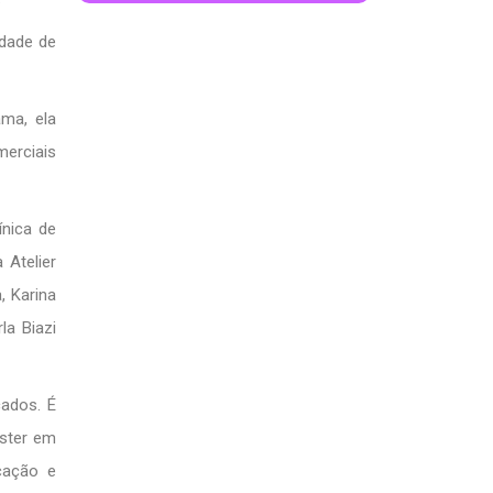
idade de
ma, ela
merciais
ínica de
 Atelier
, Karina
la Biazi
cados. É
aster em
cação e