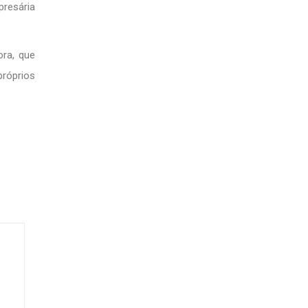
resária
ora, que
próprios