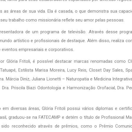
as as áreas de sua vida. Ela é casada, o que demonstra sua capac
so, seu trabalho como missionária reflete seu amor pelas pessoas.
presentadora de um programa de televisão. Através desse progra
ndo artístico e profissionais de destaque. Além disso, realiza co
 eventos empresariais e corporativos.
 por Glória Fritoli, é possível destacar marcas renomadas como Cl
Tatuapé, Estilista Marisa Moreira, Lucy Reis, Closet Day Sales, Spa
a. Márcia Diniz, Juliana Lionetti – Naturopatia e Medicina Integrativa
a. Priscila Biazi Odontologia e Harmonização Orofacial, Dra. Per
em diversas áreas, Glória Fritoli possui vários diplomas e certifi
sil, graduou-se na FATECAMP e detém o título de Profissional M
 sido reconhecido através de prêmios, como o Prêmio Comuni