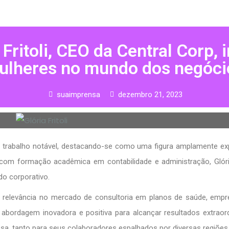
Fritoli, CEO da Central Corp,
ulheres no mundo dos negóci
suaimprensa
dezembro 21, 2023
 trabalho notável, destacando-se como uma figura amplamente ex
com formação acadêmica em contabilidade e administração, Glória
do corporativo.
 relevância no mercado de consultoria em planos de saúde, emp
ma abordagem inovadora e positiva para alcançar resultados extraord
a, tanto para seus colaboradores espalhados por diversas regiões