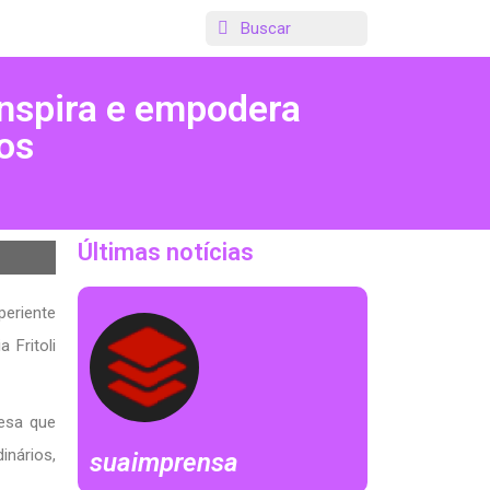
 inspira e empodera
os
Últimas notícias
periente
 Fritoli
resa que
inários,
suaimprensa
.