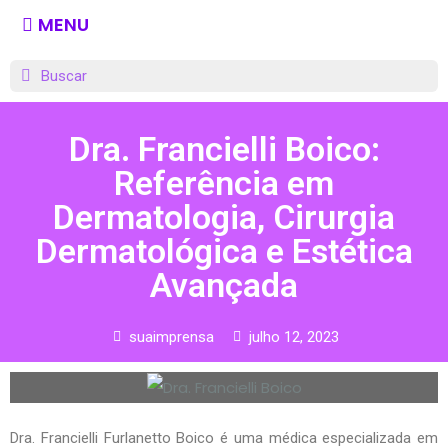
MENU
Dra. Francielli Boico:
Referência em
Dermatologia, Cirurgia
Dermatológica e Estética
Avançada
suaimprensa
julho 12, 2023
Dra. Francielli Furlanetto Boico é uma médica especializada em