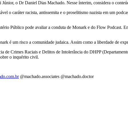
Júnior, o Dr Daniel Dias Machado. Nesse ínterim, considera o conteúdo
 o caráter racista, antissemita e o proselitismo nazista em um podcast
ério Público pode avaliar a conduta de Monark e do Flow Podcast. Em 
ark é um risco a comunidade judaica. Assim como a liberdade de expres
 de Crimes Raciais e Delitos de Intolerância do DHPP (Departamento 
obre o inquérito civil.
rado.com.br
@machado.associates @machado.doctor