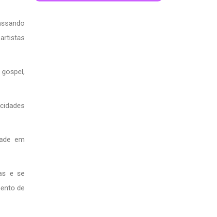
passando
rtistas
gospel,
 cidades
dade em
as e se
mento de