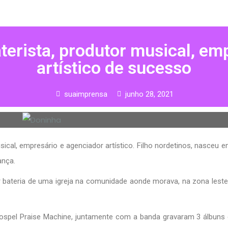
terista, produtor musical, em
artístico de sucesso
suaimprensa
junho 28, 2021
sical, empresário e agenciador artístico. Filho nordetinos, nasceu 
ança.
r bateria de uma igreja na comunidade aonde morava, na zona lest
gospel Praise Machine, juntamente com a banda gravaram 3 álbuns 