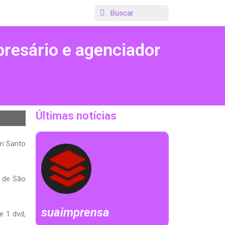
presário e agenciador
Últimas notícias
em Santo
e de São
suaimprensa
e 1 dvd,