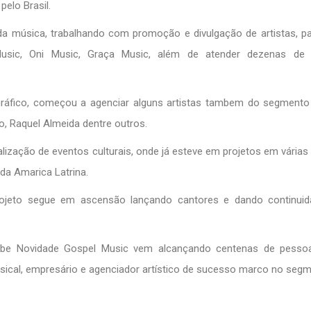
elo Brasil.
a música, trabalhando com promoção e divulgação de artistas, 
ic, Oni Music, Graça Music, além de atender dezenas de a
áfico, começou a agenciar alguns artistas tambem do segmento 
o, Raquel Almeida dentre outros.
zação de eventos culturais, onde já esteve em projetos em várias
da Amarica Latrina.
rojeto segue em ascensão lançando cantores e dando continui
utube Novidade Gospel Music vem alcançando centenas de pesso
usical, empresário e agenciador artístico de sucesso marco no seg