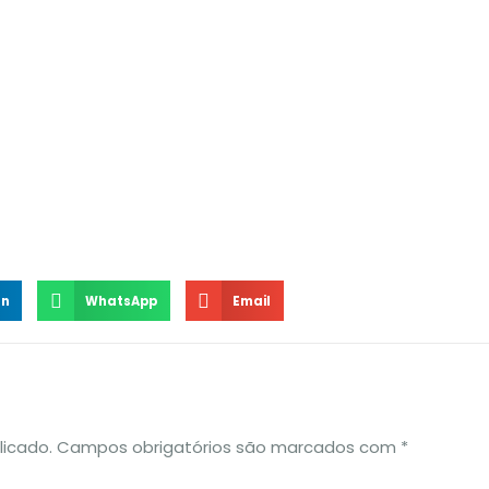
In
WhatsApp
Email
licado.
Campos obrigatórios são marcados com
*