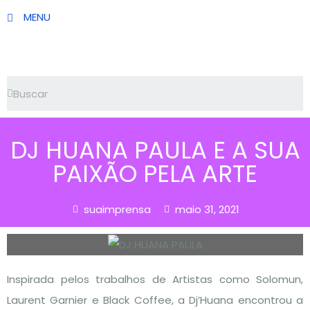
MENU
DJ HUANA PAULA E A SUA
PAIXÃO PELA ARTE
suaimprensa
maio 31, 2021
Inspirada pelos trabalhos de Artistas como Solomun,
Laurent Garnier e Black Coffee, a Dj’Huana encontrou a