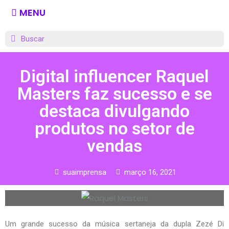
MENU
Digital influencer Raquel
Masters faz sucesso e se
destaca divulgando
produtos no setor de
vendas
suaimprensa
março 16, 2021
Um grande sucesso da música sertaneja da dupla Zezé Di