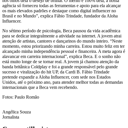
nos olhos dela o desejo de brilhar. O mérito é 100% dela, a nossa
agência só forneceu todas as ferramentas e apoio para ela alcançar
os mais elevados padrões e destaque como digital influencer no
Brasil e no Mundo”, explica Fábio Trindade, fundador da Aloha
Influencer.
No sétimo período de psicologia, Beca pausou da vida acadêmica
para se dedicar integralmente a atividade na internet. A jovem atrai
atenção de artistas, cantores e dançarinos do mundo inteiro. “Neste
momento, estou priorizando minha carreira. Estou muito feliz em ter
alcançado minha independência pessoal e financeira. A meta agora é
alavancar em carreira internacional”, explica Beca. E o sonho não
está muito longe de se tornar real. A jovem já chamou atenção da
banda britânica Coldplay e foi a grande responsável pelo grande
sucesso e viralização do hit UP, da Cardi B. Fábio Trindade
pretende expandir a Aloha Influencer, com sede nos Estados
Unidos, até o próximo ano, para atender melhor todas as demandas
internacionais que a Beca vem recebendo.
Fotos: Paulo Romão
Angélica Souza
Jornalista