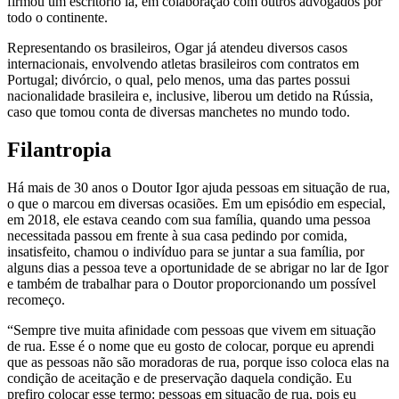
firmou um escritório lá, em colaboração com outros advogados por
todo o continente.
Representando os brasileiros, Ogar já atendeu diversos casos
internacionais, envolvendo atletas brasileiros com contratos em
Portugal; divórcio, o qual, pelo menos, uma das partes possui
nacionalidade brasileira e, inclusive, liberou um detido na Rússia,
caso que tomou conta de diversas manchetes no mundo todo.
Filantropia
Há mais de 30 anos o Doutor Igor ajuda pessoas em situação de rua,
o que o marcou em diversas ocasiões. Em um episódio em especial,
em 2018, ele estava ceando com sua família, quando uma pessoa
necessitada passou em frente à sua casa pedindo por comida,
insatisfeito, chamou o indivíduo para se juntar a sua família, por
alguns dias a pessoa teve a oportunidade de se abrigar no lar de Igor
e também de trabalhar para o Doutor proporcionando um possível
recomeço.
“Sempre tive muita afinidade com pessoas que vivem em situação
de rua. Esse é o nome que eu gosto de colocar, porque eu aprendi
que as pessoas não são moradoras de rua, porque isso coloca elas na
condição de aceitação e de preservação daquela condição. Eu
prefiro colocar esse termo: pessoas em situação de rua, pois eu