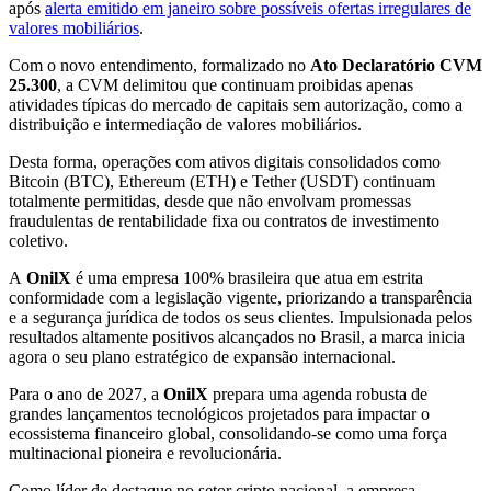
após
alerta emitido em janeiro sobre possíveis ofertas irregulares de
valores mobiliários
.
Com o novo entendimento, formalizado no
Ato Declaratório CVM
25.300
, a CVM delimitou que continuam proibidas apenas
atividades típicas do mercado de capitais sem autorização, como a
distribuição e intermediação de valores mobiliários.
Desta forma, operações com ativos digitais consolidados como
Bitcoin (BTC), Ethereum (ETH) e Tether (USDT) continuam
totalmente permitidas, desde que não envolvam promessas
fraudulentas de rentabilidade fixa ou contratos de investimento
coletivo.
A
OnilX
é uma empresa 100% brasileira que atua em estrita
conformidade com a legislação vigente, priorizando a transparência
e a segurança jurídica de todos os seus clientes. Impulsionada pelos
resultados altamente positivos alcançados no Brasil, a marca inicia
agora o seu plano estratégico de expansão internacional.
Para o ano de 2027, a
OnilX
prepara uma agenda robusta de
grandes lançamentos tecnológicos projetados para impactar o
ecossistema financeiro global, consolidando-se como uma força
multinacional pioneira e revolucionária.
Como líder de destaque no setor cripto nacional, a empresa