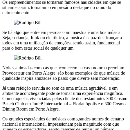
Os empreendimentos se tornaram famosos nas cidades em que se
situam e assim, tornaram o empresário destaque no ramo do
entretenimento.
Se há algo que entretém pessoas com maestria é uma boa música.
Seja, sertaneja, funk ou eletrônica, a música é capaz de alcançar a
todos em uma unificação de emoções, sendo assim, fundamental
para o bem estar social de qualquer um.
Noites animadas como as que acontecem na casa noturna premium
Provocateur em Porto Alegre, são bons exemplos de que música de
qualidade inspira amizades ao passo que diverte sem moderação.
Já uma refeição servida ao som de uma música agradável, e em
ambiente aconchegante pode se tornar uma experiência magnífica.
Como aquelas vivenciadas pelos cliente dos restaurantes 300 Cosmo
Beach Club em Jurerê Internacional – Florianópolis e o 300 Cosmo
Dining Room em Porto Alegre.
Os grandes espetáculos de músicas com grandes nomes do cenário
nacional e internacional, impressionam pela magnitude com que
atingem os espectadores, sendo capazes de reunir um número