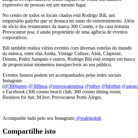
expressivo de pessoas em um mesmo lugar.
No centro de todos os locais citados está Rodrigo Bili, um
empresário gaúcho que se destaca no ramo do entretenimento. Além
de sócio dos restaurantes da marca 300 Cosmo, e da casa noturna
Provocateur poa, é ainda proprietário de uma agência de eventos
corporativos.
Bili também realiza vários eventos com diversas estrelas do mundo
da música, entre elas Anitta, Vintage Culture, Alok, Claptone,
Dennis, Pedro Sampaio e outros, Rodrigo Bili está sempre em busca
de proporcionar momentos inesquecíveis ao seu público.
Eventos futuros podem ser acompanhados pelas redes sociais
Instagram
(
@300jurere
@300poa
@provocateurpoa
@mlive
@bforfun
@agenci
e Facebook (300 cosmo beach club; 300 cosmo dining room;
Business for fun; M.live; Provocateur Porto Alegre.
Acompanhe tudo pelo seu Instagram:
@rodrigobili
Compartilhe isto