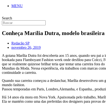
MENU
Search
Conheça Marília Dutra, modelo brasileira 
Redação SP
novembro 26, 2019
A goiana Marília Dutra foi descoberta aos 15 anos, quando seu pai a 
bookada para Flamboyant Fashion week onde desfilou para Colcci, Foru
que se realmente quizesse brilhar teria que tentar uma carreira fora
Mundias da Moda. Nessa experiência, ela trabalhou com marcas como a
continuidade a carreira.
Quando sua carreira começou a deslanchar, Marília desenvolveu um g
mundo fashion.
Passou temporadas em Paris, Londres,Alemanha, e Espanha., produzin
Há 14 anos ela mora em Nova York. Apaixonada pelo trabalho, Marília 
Ela se mantém como uma das preferidas dos designers para provas de