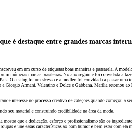
que é destaque entre grandes marcas intern
inscreveu em um curso de etiquetas boas maneiras e passarela. A modelo
m inúmeras marcas brasileiras. No ano seguinte foi convidada a fazer 
 do País. O casting foi um sicesso e a modleo foi convidada a passar u
 Giorgio Armani, Valentino e Dolce e Gabbana. Marilia retornou ao Br
rande interesse no processo creativo de coleções quando começou a se
do seu material e construindo credibilidade na área da moda.
mostra que a dedicação, esforço e profissionalismo são os ingredientes
 roupas e une essas características ao bom humor e bem-estar com ela 