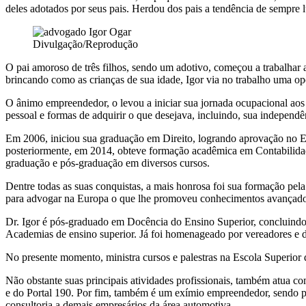
deles adotados por seus pais. Herdou dos pais a tendência de sempre l
Divulgação/Reprodução
O pai amoroso de três filhos, sendo um adotivo, começou a trabalhar 
brincando como as crianças de sua idade, Igor via no trabalho uma op
O ânimo empreendedor, o levou a iniciar sua jornada ocupacional aos 
pessoal e formas de adquirir o que desejava, incluindo, sua independê
Em 2006, iniciou sua graduação em Direito, logrando aprovação no 
posteriormente, em 2014, obteve formação acadêmica em Contabilida
graduação e pós-graduação em diversos cursos.
Dentre todas as suas conquistas, a mais honrosa foi sua formação pe
para advogar na Europa o que lhe promoveu conhecimentos avançados 
Dr. Igor é pós-graduado em Docência do Ensino Superior, concluindo o
Academias de ensino superior. Já foi homenageado por vereadores e 
No presente momento, ministra cursos e palestras na Escola Superior
Não obstante suas principais atividades profissionais, também atua
e do Portal 190. Por fim, também é um exímio empreendedor, sendo pro
consultoria a demais empresários da área automotiva.