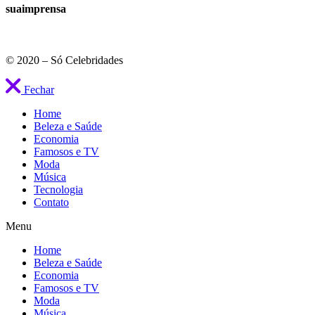
suaimprensa
© 2020 – Só Celebridades
Fechar
Home
Beleza e Saúde
Economia
Famosos e TV
Moda
Música
Tecnologia
Contato
Menu
Home
Beleza e Saúde
Economia
Famosos e TV
Moda
Música