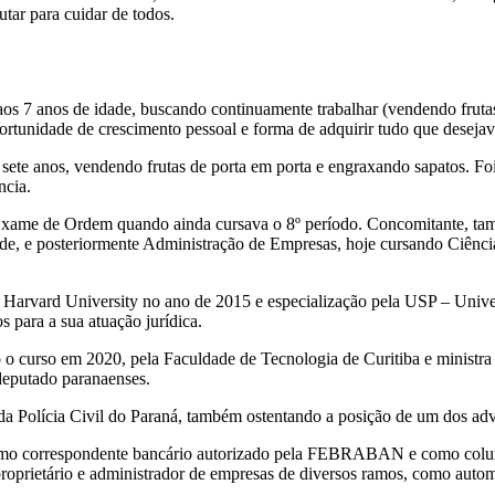
utar para cuidar de todos.
aos 7 anos de idade, buscando continuamente trabalhar (vendendo frutas,
ortunidade de crescimento pessoal e forma de adquirir tudo que desejav
sete anos, vendendo frutas de porta em porta e engraxando sapatos. Foi
ncia.
Exame de Ordem quando ainda cursava o 8º período. Concomitante, ta
de, e posteriormente Administração de Empresas, hoje cursando Ciênc
la Harvard University no ano de 2015 e especialização pela USP – Uni
para a sua atuação jurídica.
 curso em 2020, pela Faculdade de Tecnologia de Curitiba e ministra c
deputado paranaenses.
 da Polícia Civil do Paraná, também ostentando a posição de um dos adv
 como correspondente bancário autorizado pela FEBRABAN e como colun
prietário e administrador de empresas de diversos ramos, como automoti