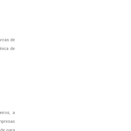
arcas de
nica de
eiros, a
empresas
ade para