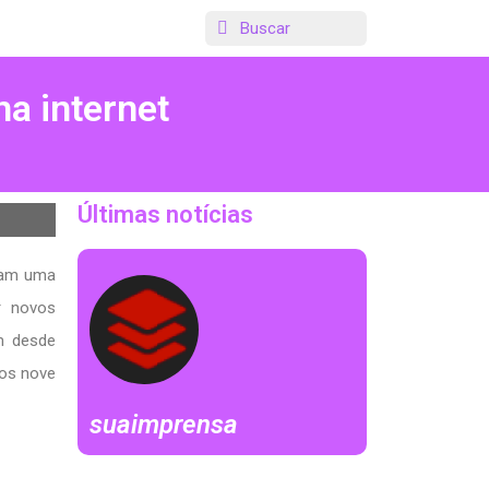
na internet
Últimas notícias
inam uma
r novos
m desde
aos nove
suaimprensa