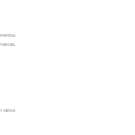
umentou
 marcas,
m vários