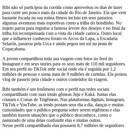
Bibi não só participou da corrida como aproveitou os dias de lazer
para curtir um pouco mais da cidade do Rio de Janeiro. Ela que vem
bastante focada na sua rotina fitness incluiu em seus passeios
algumas aventuras mais esportivas como a trilha do bondinho. No
trajeto parou para registrar a famosa árvore dos desejos e no final da
trilha foi recompensada com a vista da cidade carioca. Outro local
que a influencer conheceu foram os Arcos da Lapa, a Escadaria
Selarón, passeou pela Urca e ainda pegou um sol na praia de
Copacabana.
A jovem compartilhou toda sua viagem com fotos no feed do
Instagram e em seus stories para os seus mais de 110 mil seguidores.
Em seu perfil no TikTok rede social onde ela é seguida por 1,2
milhões de pessoas e soma mais de 9 milhões de curtidas. Ela postou
vlog de passeio pela cidade e outros conteúdos da viagem.
Bibi também é um fenômeno com o perfil nas redes sociais
compartilhado com suas irmãs gêmeas Juju e Kaká. Juntas elas
criaram o Coisas de Trigêmeas. Nas plataformas digitais, Instagram,
TikTok e YouTube, as irmãs postam seus dia a dia, danças e muitas
curiosidades que o público pergunta sobre serem trigêmeas e elas
também trazem situações que o público desconhece, como o
namorado de uma delas confundir elas e muitas outras.
Nesse perfil compartilhado elas possuem 8,7 milhões de seguidores