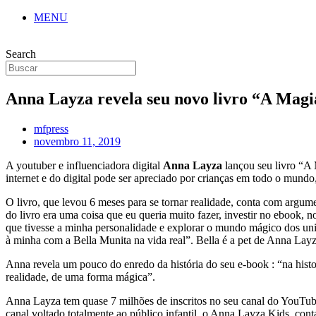
MENU
Search
Anna Layza revela seu novo livro “A Magia
mfpress
novembro 11, 2019
A youtuber e influenciadora digital
Anna Layza
lançou seu livro “A 
internet e do digital pode ser apreciado por crianças em todo o mundo,
O livro, que levou 6 meses para se tornar realidade, conta com argu
do livro era uma coisa que eu queria muito fazer, investir no ebook,
que tivesse a minha personalidade e explorar o mundo mágico dos uni
à minha com a Bella Munita na vida real”. Bella é a pet de Anna Layz
Anna revela um pouco do enredo da história do seu e-book : “na histo
realidade, de uma forma mágica”.
Anna Layza tem quase 7 milhões de inscritos no seu canal do YouTub
canal voltado totalmente ao público infantil, o Anna Layza Kids, con