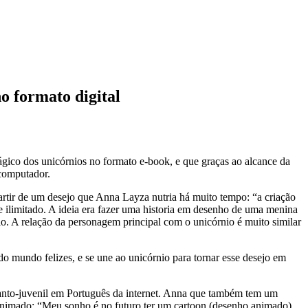
o formato digital
ico dos unicórnios no formato e-book, e que graças ao alcance da
 computador.
artir de um desejo que Anna Layza nutria há muito tempo: “a criação
e ilimitado. A ideia era fazer uma historia em desenho de uma menina
o. A relação da personagem principal com o unicórnio é muito similar
o mundo felizes, e se une ao unicórnio para tornar esse desejo em
anto-juvenil em Português da internet. Anna que também tem um
o animado: “Meu sonho é no futuro ter um cartoon (desenho animado)