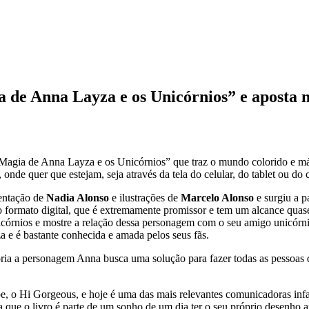
 de Anna Layza e os Unicórnios” e aposta n
Magia de Anna Layza e os Unicórnios” que traz o mundo colorido e mág
 onde quer que estejam, seja através da tela do celular, do tablet ou do
mentação de
Nadia Alonso
e ilustrações de
Marcelo Alonso
e surgiu a p
 no formato digital, que é extremamente promissor e tem um alcance quas
córnios e mostre a relação dessa personagem com o seu amigo unicórni
a e é bastante conhecida e amada pelos seus fãs.
ria a personagem Anna busca uma solução para fazer todas as pessoas d
e, o Hi Gorgeous, e hoje é uma das mais relevantes comunicadoras inf
ta que o livro é parte de um sonho de um dia ter o seu próprio desenh