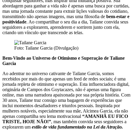
conquistar seguidores, mas inspirar uma mudança positiva. Sua
abordagem para ganhar a vida não é apenas uma busca por curtidas,
mas uma jornada constante para extrair lições valiosas do cotidiano,
transmitindo não apenas imagens, mas uma filosofia de
bem-estar e
positividade
. Ao compartilhar o seu dia a dia, Tailane convida seus
seguidores a explorarem, aprenderem e sorrirem junto com ela,
criando um vínculo que transcende as telas.
Foto: Tailane Garcia (Divulgação)
Bem-Vindo ao Universo de Otimismo e Superação de Tailane
Garcia
Ao adentrar no universo cativante de Tailane Garcia, somos
recebidos por mais do que apenas um feed de redes sociais; é uma
jornada repleta de otimismo e superação. Esta influenciadora digital,
originária de Campos dos Goytacazes, não é apenas uma figura
online, mas uma narradora apaixonada por sua própria história. Com
30 anos, Tailane traz consigo uma bagagem de experiências que
inclui momentos desafiadores e triunfos pessoais. Inspirada por
mulheres notáveis, especialmente sua mãe, Alcimea Garcia, ela não
apenas compartilha seu lema motivacional
“AMANHÃ EU FICO
TRISTE, HOJE NÃO!”
, mas também convida seus seguidores a
explorarem um
estilo de vida fundamentado na Lei da Atração.