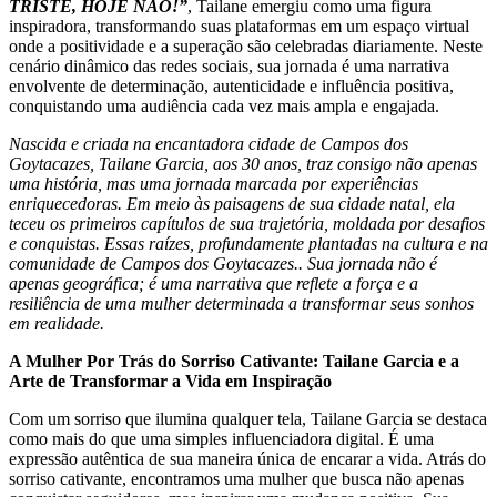
TRISTE, HOJE NÃO!”
, Tailane emergiu como uma figura
inspiradora, transformando suas plataformas em um espaço virtual
onde a positividade e a superação são celebradas diariamente. Neste
cenário dinâmico das redes sociais, sua jornada é uma narrativa
envolvente de determinação, autenticidade e influência positiva,
conquistando uma audiência cada vez mais ampla e engajada.
Nascida e criada na encantadora cidade de Campos dos
Goytacazes, Tailane Garcia, aos 30 anos, traz consigo não apenas
uma história, mas uma jornada marcada por experiências
enriquecedoras. Em meio às paisagens de sua cidade natal, ela
teceu os primeiros capítulos de sua trajetória, moldada por desafios
e conquistas. Essas raízes, profundamente plantadas na cultura e na
comunidade de Campos dos Goytacazes.. Sua jornada não é
apenas geográfica; é uma narrativa que reflete a força e a
resiliência de uma mulher determinada a transformar seus sonhos
em realidade.
A Mulher Por Trás do Sorriso Cativante: Tailane Garcia e a
Arte de Transformar a Vida em Inspiração
Com um sorriso que ilumina qualquer tela, Tailane Garcia se destaca
como mais do que uma simples influenciadora digital. É uma
expressão autêntica de sua maneira única de encarar a vida. Atrás do
sorriso cativante, encontramos uma mulher que busca não apenas