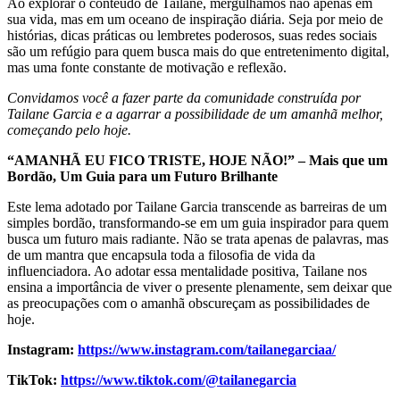
Ao explorar o conteúdo de Tailane, mergulhamos não apenas em
sua vida, mas em um oceano de inspiração diária. Seja por meio de
histórias, dicas práticas ou lembretes poderosos, suas redes sociais
são um refúgio para quem busca mais do que entretenimento digital,
mas uma fonte constante de motivação e reflexão.
Convidamos você a fazer parte da comunidade construída por
Tailane Garcia e a agarrar a possibilidade de um amanhã melhor,
começando pelo hoje.
“AMANHÃ EU FICO TRISTE, HOJE NÃO!” – Mais que um
Bordão, Um Guia para um Futuro Brilhante
Este lema adotado por Tailane Garcia transcende as barreiras de um
simples bordão, transformando-se em um guia inspirador para quem
busca um futuro mais radiante. Não se trata apenas de palavras, mas
de um mantra que encapsula toda a filosofia de vida da
influenciadora. Ao adotar essa mentalidade positiva, Tailane nos
ensina a importância de viver o presente plenamente, sem deixar que
as preocupações com o amanhã obscureçam as possibilidades de
hoje.
Instagram:
https://www.instagram.com/tailanegarciaa/
TikTok:
https://www.tiktok.com/@tailanegarcia