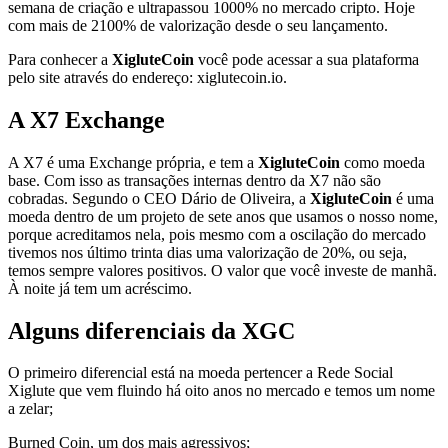
semana de criação e ultrapassou 1000% no mercado cripto. Hoje
com mais de 2100% de valorização desde o seu lançamento.
Para conhecer a
XigluteCoin
você pode acessar a sua plataforma
pelo site através do endereço: xiglutecoin.io.
A X7 Exchange
A X7 é uma Exchange própria, e tem a
XigluteCoin
como moeda
base. Com isso as transações internas dentro da X7 não são
cobradas. Segundo o CEO Dário de Oliveira, a
XigluteCoin
é uma
moeda dentro de um projeto de sete anos que usamos o nosso nome,
porque acreditamos nela, pois mesmo com a oscilação do mercado
tivemos nos último trinta dias uma valorização de 20%, ou seja,
temos sempre valores positivos. O valor que você investe de manhã.
À noite já tem um acréscimo.
Alguns diferenciais da XGC
O primeiro diferencial está na moeda pertencer a Rede Social
Xiglute que vem fluindo há oito anos no mercado e temos um nome
a zelar;
Burned Coin, um dos mais agressivos;