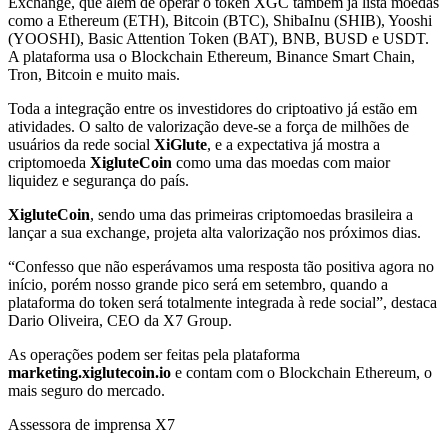
Exchange, que além de operar o token XGC também já lista moedas
como a Ethereum (ETH), Bitcoin (BTC), ShibaInu (SHIB), Yooshi
(YOOSHI), Basic Attention Token (BAT), BNB, BUSD e USDT.
A plataforma usa o Blockchain Ethereum, Binance Smart Chain,
Tron, Bitcoin e muito mais.
Toda a integração entre os investidores do criptoativo já estão em
atividades. O salto de valorização deve-se a força de milhões de
usuários da rede social
XiGlute
, e a expectativa já mostra a
criptomoeda
XigluteCoin
como uma das moedas com maior
liquidez e segurança do país.
XigluteCoin
, sendo uma das primeiras criptomoedas brasileira a
lançar a sua exchange, projeta alta valorização nos próximos dias.
“Confesso que não esperávamos uma resposta tão positiva agora no
início, porém nosso grande pico será em setembro, quando a
plataforma do token será totalmente integrada à rede social”, destaca
Dario Oliveira, CEO da X7 Group.
As operações podem ser feitas pela plataforma
marketing.xiglutecoin.io
e contam com o Blockchain Ethereum, o
mais seguro do mercado.
Assessora de imprensa X7