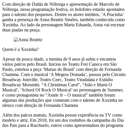
Com direção de Dalila de Nóbrega e apresentação de Marcelo de
Nóbrega, nessa programação festiva, os holofotes estarão apontados
para o talento dos pequenos. Dentre os atores inéditos, ‘A Pracinha’
ganha a presença de Anna Beatriz Simões, também conhecida como
Xuxinha. Ao lado da personagem Maria Eduarda, Anna vai encenar
duas piadas na praça.
Quem é a Xuxinha?
Apesar da pouca idade, a menina de 9 anos já subiu e encantou
vários palcos pelo Brasil. Iniciou no Teatro Frei Caneca em São
Paulo, estrelou a peça ‘Marias do Brasil’ com direção de Fernanda
Chamma. Com o musical ‘A Megera Domada’, passou pelo Circuito
Broadway Joinville, Teatro Cnec, Teatro Viradalata e Estúdio
Broadway Morumbi. “A Christimas Carol”, “João e Maria O
Musical’, ‘School Of Rock O Musical’ no personagem de Summer,
e como protagonista no “Annie Jr – O musical” também foram
algumas das produções que contaram com o talento de Xuxinha no
elenco com direção de Fernanda Chamma
Além dos palcos teatrais, Xuxinha possui experiência na TV como
modelo e atriz. Em 2018, foi um dos rostinhos da campanha do Dia
dos Pais para a Riachuelo, esteve como apresentadora do programa