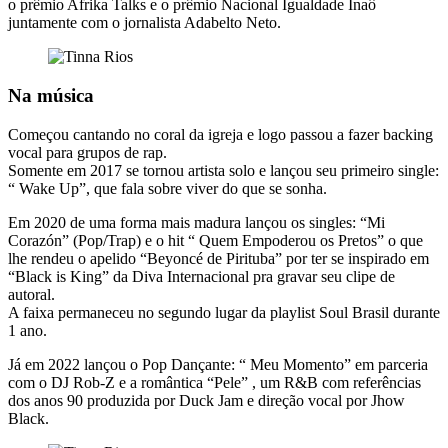
o prêmio Afrika Talks e o prêmio Nacional Igualdade Inaô
juntamente com o jornalista Adabelto Neto.
Na música
Começou cantando no coral da igreja e logo passou a fazer backing
vocal para grupos de rap.
Somente em 2017 se tornou artista solo e lançou seu primeiro single:
“ Wake Up”, que fala sobre viver do que se sonha.
Em 2020 de uma forma mais madura lançou os singles: “Mi
Corazón” (Pop/Trap) e o hit “ Quem Empoderou os Pretos” o que
lhe rendeu o apelido “Beyoncé de Pirituba” por ter se inspirado em
“Black is King” da Diva Internacional pra gravar seu clipe de
autoral.
A faixa permaneceu no segundo lugar da playlist Soul Brasil durante
1 ano.
Já em 2022 lançou o Pop Dançante: “ Meu Momento” em parceria
com o DJ Rob-Z e a romântica “Pele” , um R&B com referências
dos anos 90 produzida por Duck Jam e direção vocal por Jhow
Black.