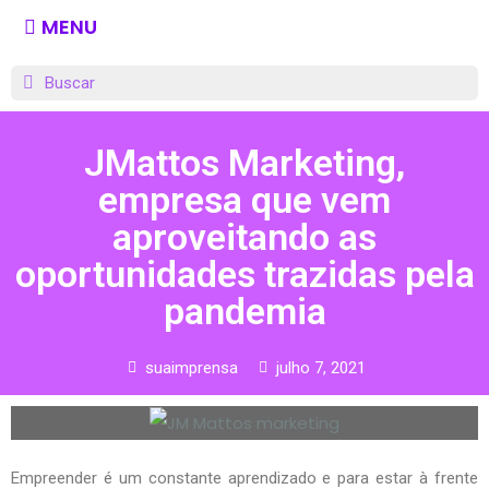
MENU
JMattos Marketing,
empresa que vem
aproveitando as
oportunidades trazidas pela
pandemia
suaimprensa
julho 7, 2021
Empreender é um constante aprendizado e para estar à frente