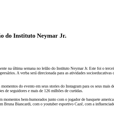
o do Instituto Neymar Jr.
nte na última semana no leilão do Instituto Neymar Jr. Este foi o terc
mpresários. A verba será direcionada para as atividades socioeducativas
 momentos do evento em seus stories do Instagram para os seus mais de
 de seguidores e mais de 126 milhões de curtidas.
os em momentos bem-humorados junto com o jogador de basquete americ
om Bruna Biancardi, com o youtuber esportivo Cazé, com a influenciad