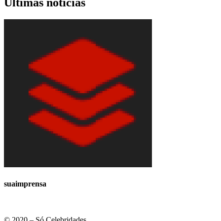
Últimas notícias
suaimprensa
© 2020 – Só Celebridades