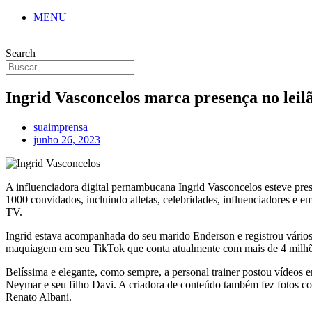
MENU
Search
Ingrid Vasconcelos marca presença no leilã
suaimprensa
junho 26, 2023
A influenciadora digital pernambucana Ingrid Vasconcelos esteve prese
1000 convidados, incluindo atletas, celebridades, influenciadores e e
TV.
Ingrid estava acompanhada do seu marido Enderson e registrou vários
maquiagem em seu TikTok que conta atualmente com mais de 4 milhões
Belíssima e elegante, como sempre, a personal trainer postou víde
Neymar e seu filho Davi. A criadora de conteúdo também fez fotos c
Renato Albani.