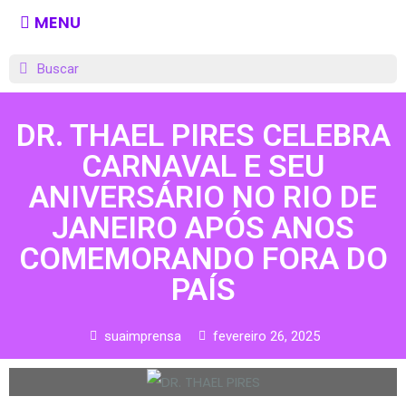
MENU
DR. THAEL PIRES CELEBRA
CARNAVAL E SEU
ANIVERSÁRIO NO RIO DE
JANEIRO APÓS ANOS
COMEMORANDO FORA DO
PAÍS
suaimprensa
fevereiro 26, 2025