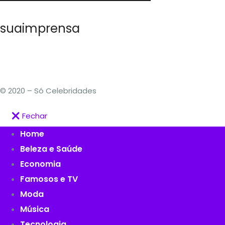
suaimprensa
© 2020 – Só Celebridades
Fechar
Home
Beleza e Saúde
Economia
Famosos e TV
Moda
Música
Tecnologia