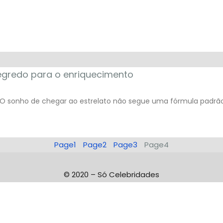
segredo para o enriquecimento
O sonho de chegar ao estrelato não segue uma fórmula padrão
Page
1
Page
2
Page
3
Page
4
© 2020 – Só Celebridades