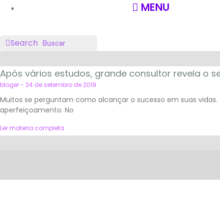
MENU
Search
Após vários estudos, grande consultor revela o 
bloger
24 de setembro de 2019
Muitos se perguntam como alcançar o sucesso em suas vidas. 
aperfeiçoamento. No
Ler materia completa