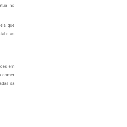
atua no
ela, que
tal e as
ações em
ma comer
tadas da