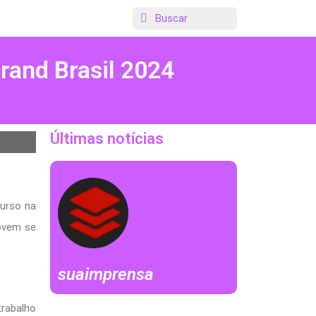
rand Brasil 2024
Últimas notícias
curso na
jovem se
suaimprensa
trabalho