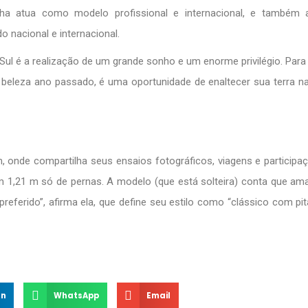
ha atua como modelo profissional e internacional, e também 
nacional e internacional.
 Sul é a realização de um grande sonho e um enorme privilégio. Para 
 beleza ano passado, é uma oportunidade de enaltecer sua terra na
m, onde compartilha seus ensaios fotográficos, viagens e particip
 1,21 m só de pernas. A modelo (que está solteira) conta que a
referido”, afirma ela, que define seu estilo como “clássico com pi
In
WhatsApp
Email