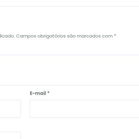
licado.
Campos obrigatórios são marcados com
*
E-mail
*