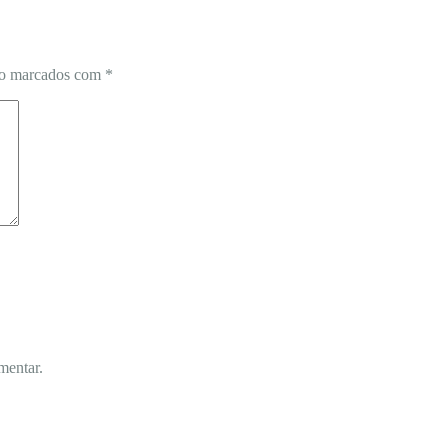
ão marcados com
*
mentar.