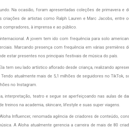
do. Na ocasião, foram apresentadas coleções de primavera e de
 criações de artistas como Ralph Lauren e Marc Jacobs, entre o
 compradores, à imprensa e ao público.
nternacional. A jovem tem ido com frequência para solo american
merciais. Marcando presença com frequência em várias premières d
de estar presentes nos principais festivais de música do país.
Ela tem seu lado artístico aflorado desde criança, realizando apres
a. Tendo atualmente mais de 5,1 milhões de seguidores no TikTok,
lhões no Instagram.
, interpretação, teatro e segue se aperfeiçoando nas aulas de d
 treinos na academia, skincare, lifestyle e suas super viagens.
Aloha Influencer, renomada agência de criadores de conteúdo, con
úsica. A Aloha atualmente gerencia a carreira de mais de 80 cria