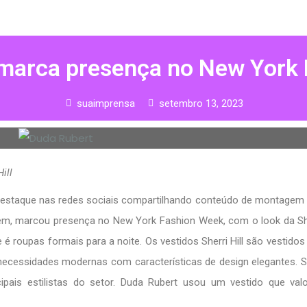
marca presença no New York
suaimprensa
setembro 13, 2023
ill
 destaque nas redes sociais compartilhando conteúdo de montagem 
em, marcou presença no New York Fashion Week, com o look da Sher
 é roupas formais para a noite. Os vestidos Sherri Hill são vestidos 
necessidades modernas com características de design elegantes. S
ipais estilistas do setor. Duda Rubert usou um vestido que val