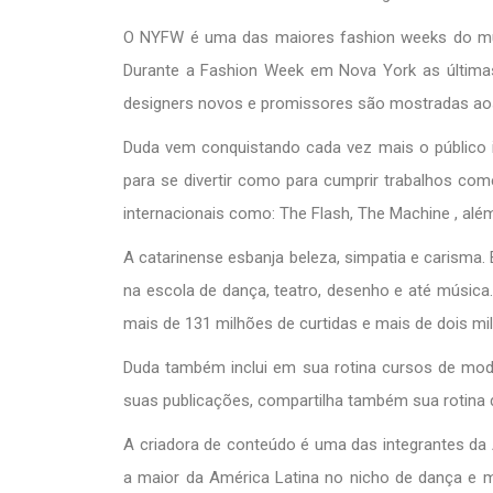
O NYFW é uma das maiores fashion weeks do mun
Durante a Fashion Week em Nova York as últimas
designers novos e promissores são mostradas aos
Duda vem conquistando cada vez mais o público i
para se divertir como para cumprir trabalhos co
internacionais como: The Flash, The Machine , além
A catarinense esbanja beleza, simpatia e carisma. 
na escola de dança, teatro, desenho e até músic
mais de 131 milhões de curtidas e mais de dois mi
Duda também inclui em sua rotina cursos de moda
suas publicações, compartilha também sua rotina de
A criadora de conteúdo é uma das integrantes da 
a maior da América Latina no nicho de dança e m