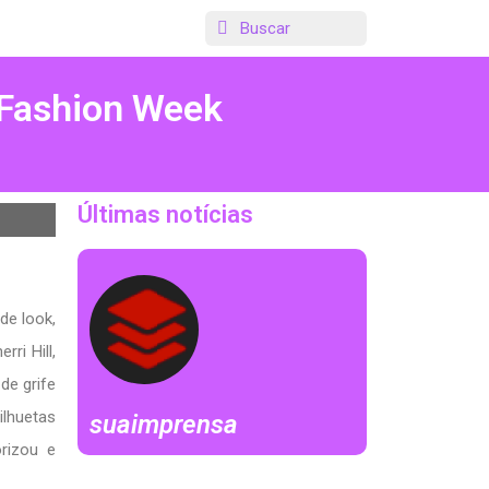
 Fashion Week
Últimas notícias
de look,
ri Hill,
de grife
ilhuetas
suaimprensa
orizou e