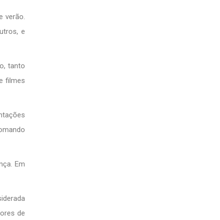
 verão.
utros, e
o, tanto
e filmes
entações
 somando
ança. Em
siderada
dores de