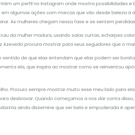
ntém um perfil no Instagram onde mostra possibilidades e 
+ em algumas ações com marcas que vão desde beleza à dec
nspirar. As mulheres chegam nessa fase e se sentem perdida
truiu da mulher madura, usando saias curtas, echarpes col
z Azevedo procura mostrar para seus seguidores que o mai
sentido de que elas entendam que elas podem ser bonita
enta ela, que inspira ao mostrar como se reinventou após
cilho. Procuro sempre mostrar muito esse meu lado para ela
 para desbravar. Quando começamos a nos dar conta disso
ndústria ainda dissemine que ser bela e empoderada é apen