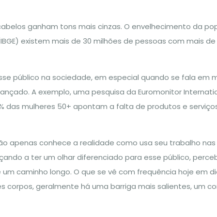
s cabelos ganham tons mais cinzas. O envelhecimento da po
ca (IBGE) existem mais de 30 milhões de pessoas com mais d
se público na sociedade, em especial quando se fala em m
lcançado. A exemplo, uma pesquisa da Euromonitor Internati
 das mulheres 50+ apontam a falta de produtos e serviço
ão apenas conhece a realidade como usa seu trabalho nas re
do a ter um olhar diferenciado para esse público, perce
 um caminho longo. O que se vê com frequência hoje em di
s corpos, geralmente há uma barriga mais salientes, um co